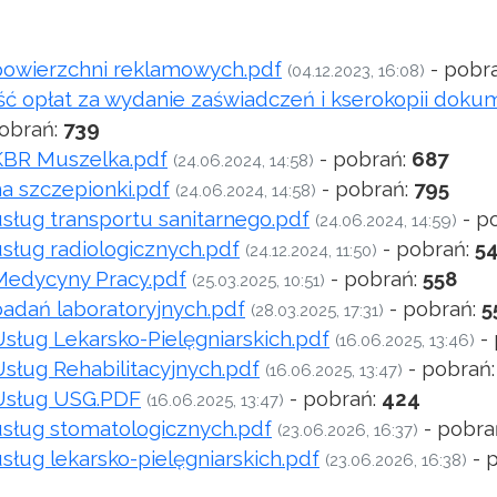
powierzchni reklamowych.pdf
- pobr
(04.12.2023, 16:08)
ć opłat za wydanie zaświadczeń i kserokopii doku
obrań:
739
KBR Muszelka.pdf
- pobrań:
687
(24.06.2024, 14:58)
a szczepionki.pdf
- pobrań:
795
(24.06.2024, 14:58)
sług transportu sanitarnego.pdf
- p
(24.06.2024, 14:59)
sług radiologicznych.pdf
- pobrań:
5
(24.12.2024, 11:50)
Medycyny Pracy.pdf
- pobrań:
558
(25.03.2025, 10:51)
adań laboratoryjnych.pdf
- pobrań:
5
(28.03.2025, 17:31)
sług Lekarsko-Pielęgniarskich.pdf
- 
(16.06.2025, 13:46)
sług Rehabilitacyjnych.pdf
- pobrań
(16.06.2025, 13:47)
Usług USG.PDF
- pobrań:
424
(16.06.2025, 13:47)
usług stomatologicznych.pdf
- pobra
(23.06.2026, 16:37)
sług lekarsko-pielęgniarskich.pdf
- 
(23.06.2026, 16:38)