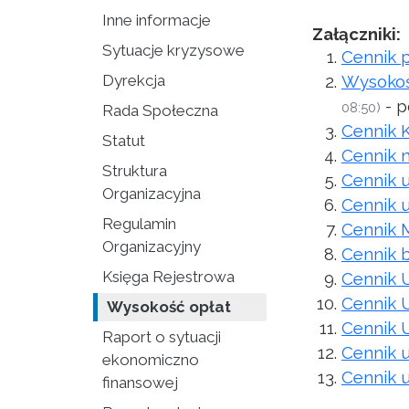
Inne informacje
Załączniki:
Sytuacje kryzysowe
Cennik 
Dyrekcja
Wysokoś
- p
08:50)
Rada Społeczna
Cennik 
Statut
Cennik n
Struktura
Cennik u
Organizacyjna
Cennik u
Regulamin
Cennik 
Organizacyjny
Cennik b
Księga Rejestrowa
Cennik U
Cennik U
Wysokość opłat
Cennik 
Raport o sytuacji
Cennik 
ekonomiczno
Cennik u
finansowej