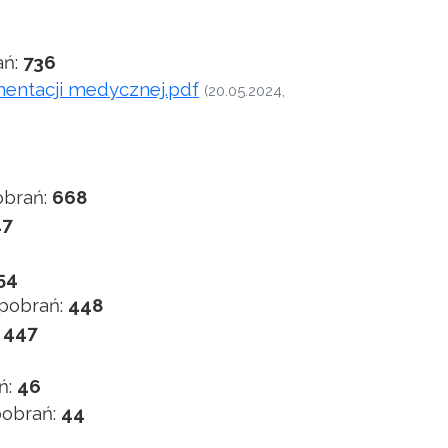
ań:
736
mentacji medycznej.pdf
(20.05.2024,
obrań:
668
47
54
pobrań:
448
:
447
ń:
46
pobrań:
44