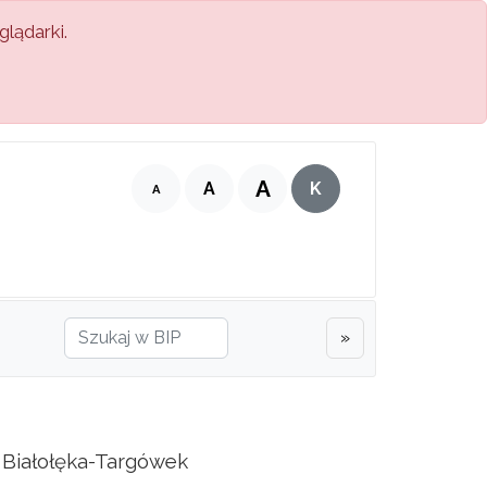
lądarki.
A
A
K
A
»
Białołęka-Targówek