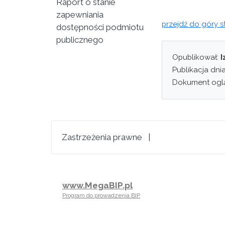
Raport o stanie
zapewniania
przejdź do góry s
dostępności podmiotu
publicznego
Opublikował:
I
Publikacja dni
Dokument ogl
Zastrzeżenia prawne
|
www.MegaBIP.pl
Program do prowadzenia BIP