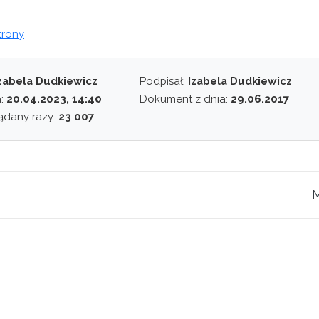
trony
zabela Dudkiewicz
Podpisał:
Izabela Dudkiewicz
a:
20.04.2023, 14:40
Dokument z dnia:
29.06.2017
ądany razy:
23 007
M