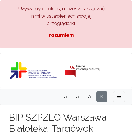
Używamy cookies, możesz zarządzać
nimi w ustawieniach swojej
przeglądarki.
rozumiem
A
A
A
K
BIP SZPZLO Warszawa
Białołęka-Targówek